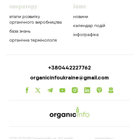
оператору
інше
етапи розвитку
новини
органічного виробництва
календар подій
база знань
інфографіка
органічна термінологія
+380442227762
organicinfoukraine@gmail.com
2015-2026 © OrganicInfo.ua. All rights
розробка -