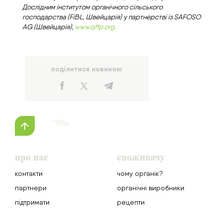
Дослідним інститутом органічного сільського
господарства (FiBL, Швейцарія) у партнерстві із SAFOSO
AG (Швейцарія),
www.qftp.org
.
поділитися новиною
про нас
споживачу
контакти
чому органік?
партнери
органічні виробники
підтримати
рецепти