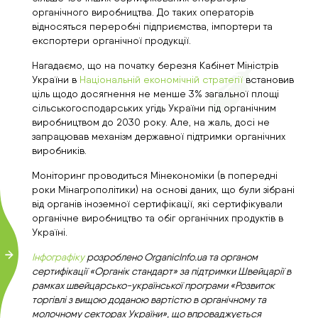
органічного виробництва. До таких операторів
відносяться переробні підприємства, імпортери та
експортери органічної продукції.
Нагадаємо, що на початку березня Кабінет Міністрів
України в
Національній економічній стратегії
встановив
ціль щодо досягнення не менше 3% загальної площі
сільськогосподарських угідь України під органічним
виробництвом до 2030 року. Але, на жаль, досі не
запрацював механізм державної підтримки органічних
виробників.
Моніторинг проводиться Мінекономіки (в попередні
роки Мінагрополітики) на основі даних, що були зібрані
від органів іноземної сертифікації, які сертифікували
органічне виробництво та обіг органічних продуктів в
Україні.
Інфографіку
розроблено OrganicInfo.ua та органом
сертифікації «Органік стандарт» за підтримки Швейцарії в
рамках швейцарсько-української програми «Розвиток
торгівлі з вищою доданою вартістю в органічному та
молочному секторах України», що впроваджується