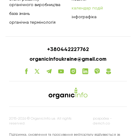
органічного виробництва
календар подій
база знань
інфографіка
органічна термінологія
+380442227762
organicinfoukraine@gmail.com
2015-2026 © OrganicInfo.ua. All rights
розробка -
reserved.
demch.co
Підтримка, оновлення та просування вебпорталу відбувається за