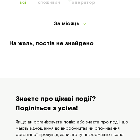
всі
споживач
оператор
За місяць
Сьогодні
На жаль, постів не знайдено
За тиждень
За місяць
За рік
Весь час
Знаєте про цікаві події?
Поділіться з усіма!
Якщо ви організовуєте подію або знаєте про події, що
мають відношення до виробництва чи споживання
органічної продукції, залиште тут інформацію і вона