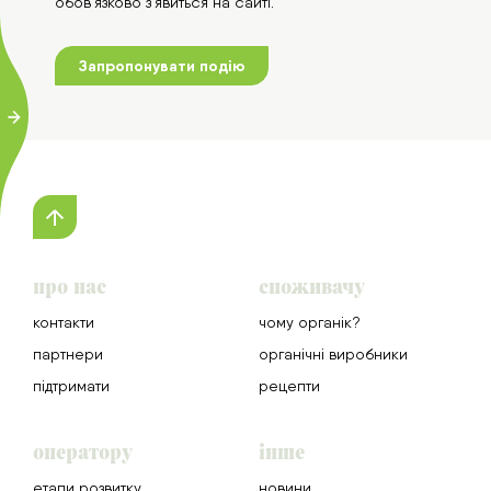
обов'язково з'явиться на сайті.
Запропонувати подію
про нас
споживачу
контакти
чому органік?
партнери
органічні виробники
підтримати
рецепти
оператору
інше
етапи розвитку
новини