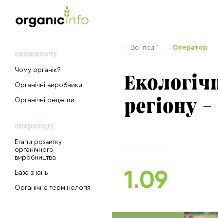
Оператор
Всі події
споживачу
Чому органік?
Екологіч
Органічні виробники
регіону –
Органічні рецепти
оператору
Етапи розвитку
органічного
виробництва
1.09
База знань
Органічна термінологія