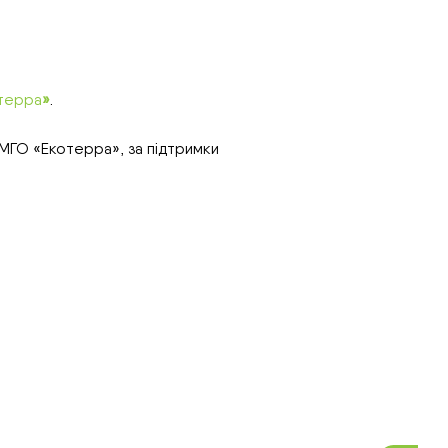
терра
»
.
ЛМГО «Екотерра», за підтримки