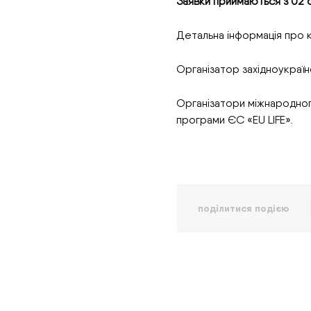
Заявки приймаються з 02 
Детальна інформація про
Організатор західноукраї
Організатори міжнародного
програми ЄС «EU LIFE».
поділитися подією