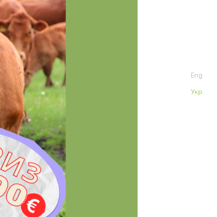
Eng
Укр