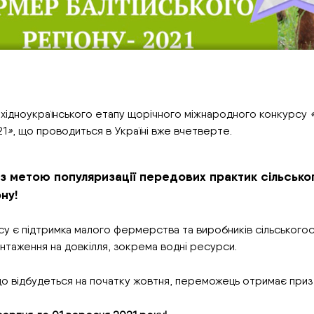
ахідноукраїнського етапу щорічного міжнародного конкурсу
21
»
, що проводиться в Україні вже вчетверте.
з метою популяризації передових практик сільськог
ну!
 є підтримка малого фермерства та виробників сільськогосп
нтаження на довкілля, зокрема водні ресурси.
що відбудеться на початку жовтня, переможець отримає приз 